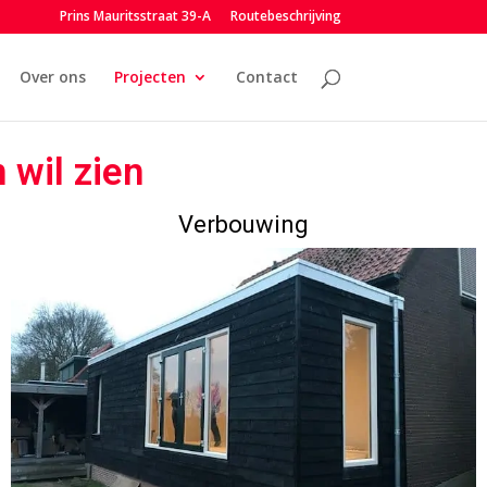
Prins Mauritsstraat 39-A
Routebeschrijving
Over ons
Projecten
Contact
 wil zien
Verbouwing